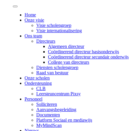
Home
Onze visie
Visie scholengroep
Visie internationalisering
Ons team
Directeurs
Algemeen directeur
Coördinerend directeur basisonderwijs
Coördinerend directeur secundair onderwijs
College van directeurs
Diensten scholengroep
Raad van bestuur
Onze scholen
Ondersteuning
CLB
Leersteuncentrum Pixsy
Personeel
Solliciteren
Aanvangsbegeleiding
Documenten
Platform Sociaal en mediawijs
MyMindScan
Nieuws